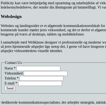
Publicity kan være behjælpelig med opsætning og udarbejdelse af vir
ledelsesnyhedsbreve, der sender din åbningsrate på himmelflugt. Vi vare
Webdesign
Websites og landingssider er et afgørende kommunikationsredskab for m
kommende kunder møder jeres virksomhed, og det er derfor et afgørend
brugerne på tværs af desktops, tablets og mobiltelefoner.
I samarbejde med Weltklasse designer vi professionelle og moderne web
så jeres hjemmeside afspejler lige netop det, I gerne vil have brugeren t
afspejler virksomhedens visuelle identitet.
Contact Us
Navn
*
Virksomhed
Telefon
*
r
E-mail
*
Send
dedikerede kommunikationsspecialister, der arbejder strategisk, taktis