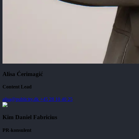
Alisa Ćerimagić
Content Lead
alisa@publicity.dk
+45 28 10 40 25
Kim Daniel Fabricius
PR-konsulent