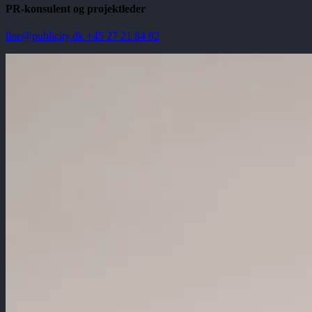
PR-konsulent og projektleder
line@publicity.dk
+45 27 21 84 82