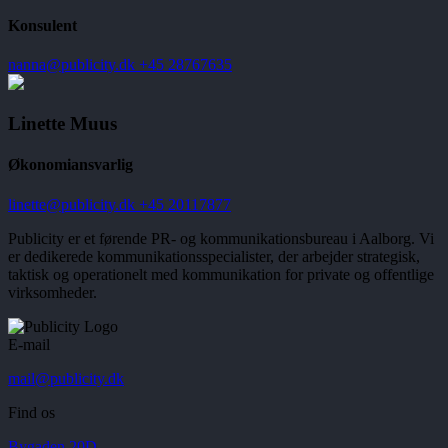
Konsulent
nanna@publicity.dk
+45 28767635
Linette Muus
Økonomiansvarlig
linette@publicity.dk
+45 20117877
Publicity er et førende PR- og kommunikationsbureau i Aalborg. Vi
er dedikerede kommunikationsspecialister, der arbejder strategisk,
taktisk og operationelt med kommunikation for private og offentlige
virksomheder.
E-mail
mail@publicity.dk
Find os
Bygaden 20D