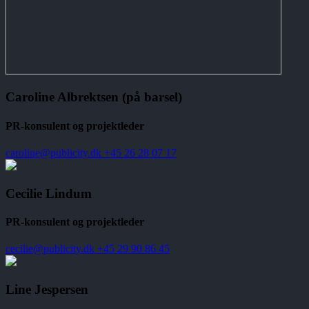
Caroline Albrektsen (på barsel)
PR-konsulent og projektleder
caroline@publicity.dk
+45 26 28 07 17
Cecilie Lindum
PR-konsulent og projektleder
cecilie@publicity.dk
+45 29 90 86 45
Line Jespersen