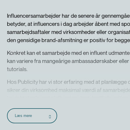
Influencersamarbejder har de senere år gennemgået
betyder, at influencers i dag arbejder åbent med sp
samarbejdsaftaler med virksomheder eller organisatio
den gensidige brand-afsmitning er positiv for begge
Konkret kan et samarbejde med en influent udmønte
kan variere fra mangeårige ambassadørskaber eller e
tutorials.
Hos Publicity har vi stor erfaring med at planlægge
sikrer din virksomhed maksimal værdi af samarbejdet
kontakt til relevante influenter, der taler til din målgr
samarbejdet gennem databaseret rapportering.
Læs mere
Vi vejleder desuden om spillereglerne og lovgivning
altafgørende for at skabe en vellykket influencer-k