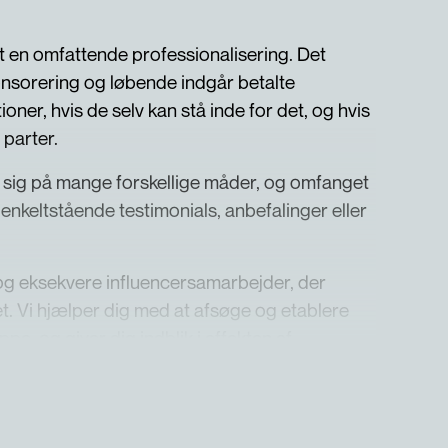
 en omfattende professionalisering. Det
onsorering og løbende indgår betalte
ner, hvis de selv kan stå inde for det, og hvis
 parter.
 sig på mange forskellige måder, og omfanget
nkeltstående testimonials, anbefalinger eller
 og eksekvere influencersamarbejder, der
. Vi hjælper dig med at afsøge og etablere
uppe, og giver dig indblik i effekten af
en om kommercielle samarbejder, hvilket er
ampagne.