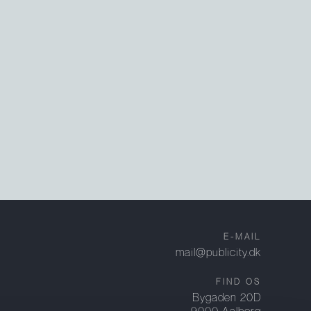
E-MAIL
mail@publicity.dk
FIND OS
Bygaden 20D
9000 Aalborg