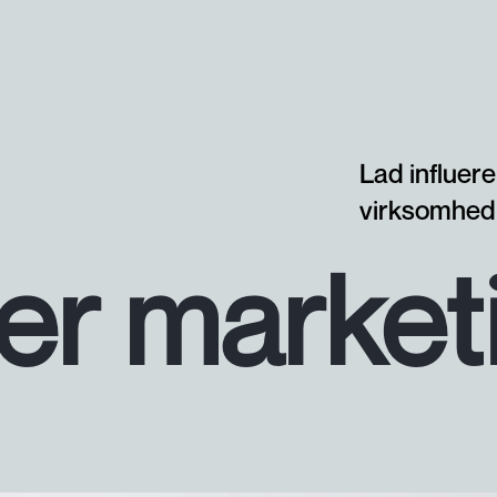
Lad influer
virksomhed 
cer market