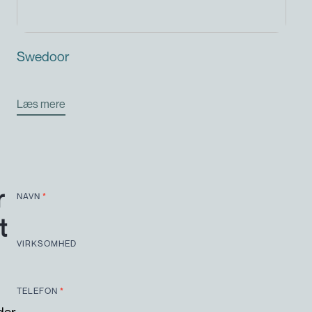
Swedoor
Læs mere
C
r
NAVN
*
o
n
t
t
VIRKSOMHED
a
c
t
U
TELEFON
*
s
der