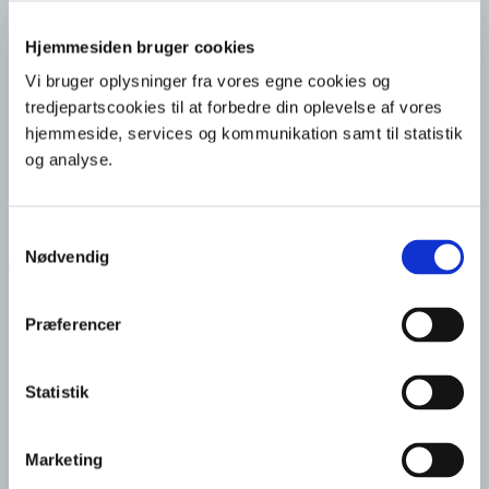
Vores koncept
Hjemmesiden bruger cookies
Vi bruger oplysninger fra vores egne cookies og
I Publicity hjælper vi virksomheder med at blive skarpere på deres
tredjepartscookies til at forbedre din oplevelse af vores
brug af sponsorater samt ikke mindst, hvordan de realiserer
hjemmeside, services og kommunikation samt til statistik
sponsoraternes fulde potentiale. Til glæde for både virksomhed og
den kommercielle partner.
og analyse.
Vi arbejder typisk med sponsorater med udgangspunkt i følgende
steps:
Samtykkevalg
Nødvendig
Download vores white paper
Sponsortjek
Præferencer
Strategi
Sparring i forbindelse med indgåelse af aftaler
Aktivering af sponsorater
Statistik
Evaluering
Case
Marketing